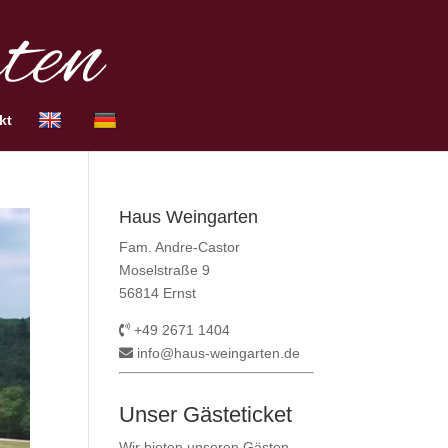
kt
Haus Weingarten
Fam. Andre-Castor
Moselstraße 9
56814 Ernst
+49 2671 1404
info@haus-weingarten.de
Unser Gästeticket
Wir bieten unseren Gästen